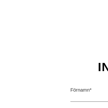
I
Förnamn
*