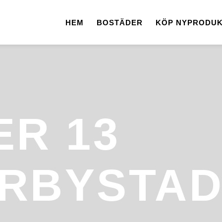
HEM
BOSTÄDER
KÖP NYPRODUK
ER 13
RBYSTA