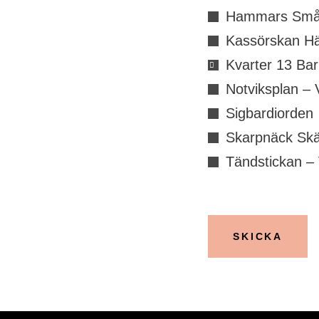
Hammars Små
Kassörskan H
Kvarter 13 Ba
Notviksplan – 
Sigbardiorden
Skarpnäck Sk
Tändstickan – 
SKICKA