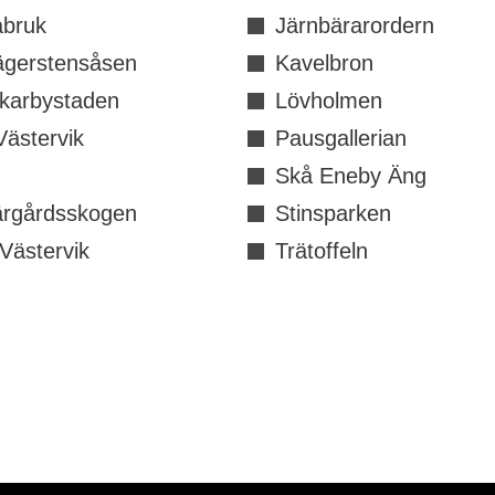
bruk
Järnbärarordern
ägerstensåsen
Kavelbron
rkarbystaden
Lövholmen
Västervik
Pausgallerian
Skå Eneby Äng
ärgårdsskogen
Stinsparken
Västervik
Trätoffeln